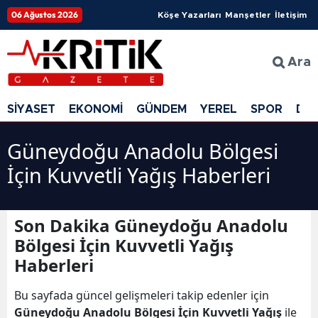
06 Ağustos 2026
Köşe Yazarları
Manşetler
İletişim
Ara
SİYASET
EKONOMİ
GÜNDEM
YEREL
SPOR
DÜ
Güneydoğu Anadolu Bölgesi
İçin Kuvvetli Yağış Haberleri
Son Dakika Güneydoğu Anadolu
Bölgesi İçin Kuvvetli Yağış
Haberleri
Bu sayfada güncel gelişmeleri takip edenler için
Güneydoğu Anadolu Bölgesi İçin Kuvvetli Yağış
ile