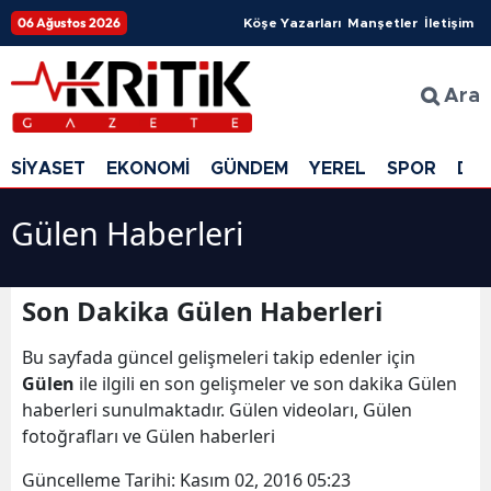
06 Ağustos 2026
Köşe Yazarları
Manşetler
İletişim
Ara
SİYASET
EKONOMİ
GÜNDEM
YEREL
SPOR
DÜ
Gülen Haberleri
Son Dakika Gülen Haberleri
Bu sayfada güncel gelişmeleri takip edenler için
Gülen
ile ilgili en son gelişmeler ve son dakika Gülen
haberleri sunulmaktadır. Gülen videoları, Gülen
fotoğrafları ve Gülen haberleri
Güncelleme Tarihi:
Kasım 02, 2016 05:23