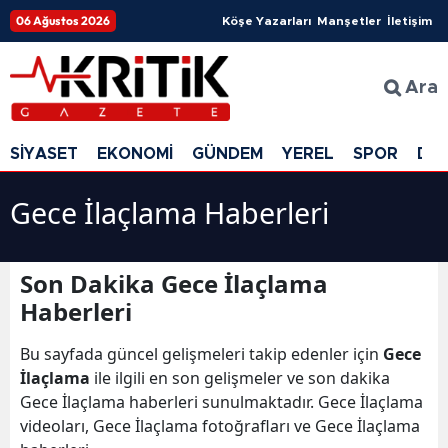
06 Ağustos 2026
Köşe Yazarları
Manşetler
İletişim
Ara
SİYASET
EKONOMİ
GÜNDEM
YEREL
SPOR
DÜ
Gece İlaçlama Haberleri
Son Dakika Gece İlaçlama
Haberleri
Bu sayfada güncel gelişmeleri takip edenler için
Gece
İlaçlama
ile ilgili en son gelişmeler ve son dakika
Gece İlaçlama haberleri sunulmaktadır. Gece İlaçlama
videoları, Gece İlaçlama fotoğrafları ve Gece İlaçlama