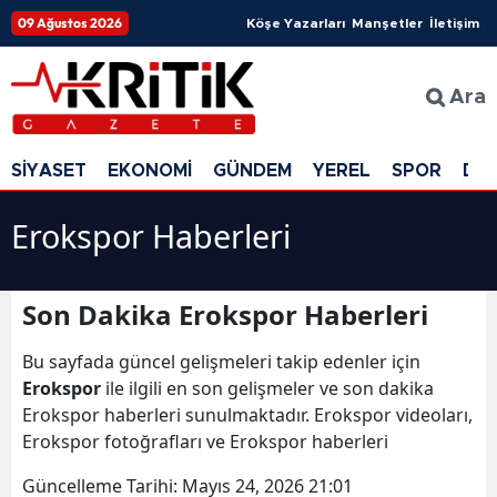
09 Ağustos 2026
Köşe Yazarları
Manşetler
İletişim
Ara
SİYASET
EKONOMİ
GÜNDEM
YEREL
SPOR
DÜ
Erokspor Haberleri
Son Dakika Erokspor Haberleri
Bu sayfada güncel gelişmeleri takip edenler için
Erokspor
ile ilgili en son gelişmeler ve son dakika
Erokspor haberleri sunulmaktadır. Erokspor videoları,
Erokspor fotoğrafları ve Erokspor haberleri
Güncelleme Tarihi:
Mayıs 24, 2026 21:01