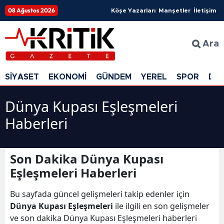
08 Ağustos 2026
Köşe Yazarları
Manşetler
İletişim
Ara
SİYASET
EKONOMİ
GÜNDEM
YEREL
SPOR
DÜ
Dünya Kupası Eşleşmeleri
Haberleri
Son Dakika Dünya Kupası
Eşleşmeleri Haberleri
Bu sayfada güncel gelişmeleri takip edenler için
Dünya Kupası Eşleşmeleri
ile ilgili en son gelişmeler
ve son dakika Dünya Kupası Eşleşmeleri haberleri