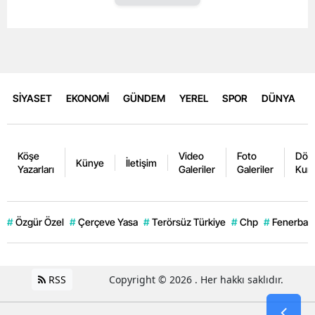
SİYASET
EKONOMİ
GÜNDEM
YEREL
SPOR
DÜNYA
Köşe
Video
Foto
Dövi
Künye
İletişim
Yazarları
Galeriler
Galeriler
Kurl
#
Özgür Özel
#
Çerçeve Yasa
#
Terörsüz Türkiye
#
Chp
#
Fenerbahç
RSS
Copyright © 2026 . Her hakkı saklıdır.