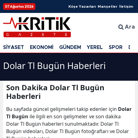
07 Ağustos 2026
Köşe Yazarları
Manşetler
İletişim
Ara
SİYASET
EKONOMİ
GÜNDEM
YEREL
SPOR
DÜ
Dolar Tl Bugün Haberleri
Son Dakika Dolar Tl Bugün
Haberleri
Bu sayfada güncel gelişmeleri takip edenler için
Dolar
Tl Bugün
ile ilgili en son gelişmeler ve son dakika
Dolar Tl Bugün haberleri sunulmaktadır. Dolar Tl
Bugün videoları, Dolar Tl Bugün fotoğrafları ve Dolar