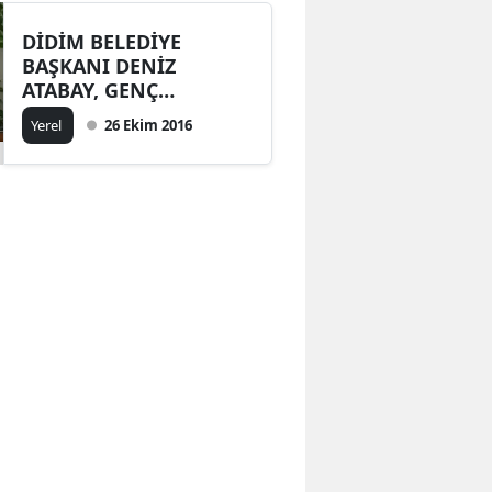
DİDİM BELEDİYE
BAŞKANI DENİZ
ATABAY, GENÇ
İŞADAMLARINI
Yerel
26 Ekim 2016
AĞIRLADI