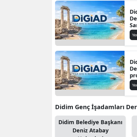
Di
De
Sa
zi
Ye
Di
De
pr
ba
Ye
Didim Genç İşadamları Derne
Didim Belediye Başkanı
Deniz Atabay