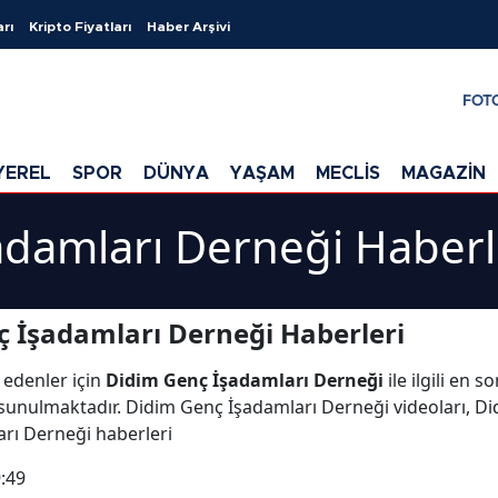
arı
Kripto Fiyatları
Haber Arşivi
FOT
YEREL
SPOR
DÜNYA
YAŞAM
MECLİS
MAGAZİN
damları Derneği Haberl
 İşadamları Derneği Haberleri
 edenler için
Didim Genç İşadamları Derneği
ile ilgili en 
sunulmaktadır. Didim Genç İşadamları Derneği videoları, D
arı Derneği haberleri
:49