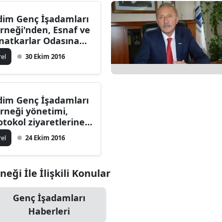
dim Genç İşadamları
rneği'nden, Esnaf ve
natkarlar Odasına
yaret
rel
30 Ekim 2016
dim Genç İşadamları
rneği yönetimi,
otokol ziyaretlerine
şladı
rel
24 Ekim 2016
ği İle İlişkili Konular
Genç İşadamları
Haberleri