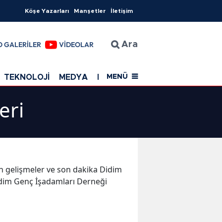
Köşe Yazarları
Manşetler
İletişim
O GALERİLER
VİDEOLAR
Ara
TEKNOLOJİ
MEDYA
EĞİTİM
SAĞLIK
Resmi Rekla
MENÜ
eri
son gelişmeler ve son dakika Didim
idim Genç İşadamları Derneği