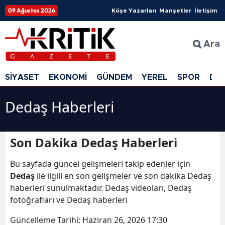
09 Ağustos 2026
Köşe Yazarları
Manşetler
İletişim
Ara
SİYASET
EKONOMİ
GÜNDEM
YEREL
SPOR
DÜ
Dedaş Haberleri
Son Dakika Dedaş Haberleri
Bu sayfada güncel gelişmeleri takip edenler için
Dedaş
ile ilgili en son gelişmeler ve son dakika Dedaş
haberleri sunulmaktadır. Dedaş videoları, Dedaş
fotoğrafları ve Dedaş haberleri
Güncelleme Tarihi:
Haziran 26, 2026 17:30