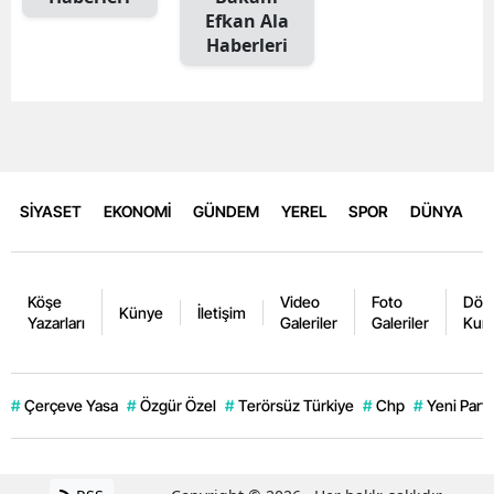
Efkan Ala
Haberleri
SİYASET
EKONOMİ
GÜNDEM
YEREL
SPOR
DÜNYA
Köşe
Video
Foto
Dövi
Künye
İletişim
Yazarları
Galeriler
Galeriler
Kurl
#
Çerçeve Yasa
#
Özgür Özel
#
Terörsüz Türkiye
#
Chp
#
Yeni Parti