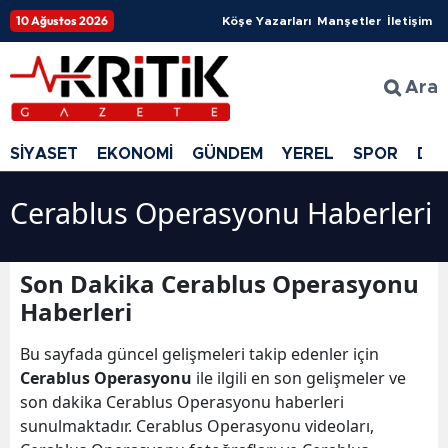
10 Ağustos 2026
Köşe Yazarları
Manşetler
İletişim
Ara
SİYASET
EKONOMİ
GÜNDEM
YEREL
SPOR
DÜ
Cerablus Operasyonu Haberleri
Son Dakika Cerablus Operasyonu
Haberleri
Bu sayfada güncel gelişmeleri takip edenler için
Cerablus Operasyonu
ile ilgili en son gelişmeler ve
son dakika Cerablus Operasyonu haberleri
sunulmaktadır. Cerablus Operasyonu videoları,