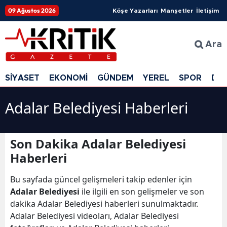
09 Ağustos 2026
Köşe Yazarları
Manşetler
İletişim
Ara
SİYASET
EKONOMİ
GÜNDEM
YEREL
SPOR
DÜ
Adalar Belediyesi Haberleri
Son Dakika Adalar Belediyesi
Haberleri
Bu sayfada güncel gelişmeleri takip edenler için
Adalar Belediyesi
ile ilgili en son gelişmeler ve son
dakika Adalar Belediyesi haberleri sunulmaktadır.
Adalar Belediyesi videoları, Adalar Belediyesi