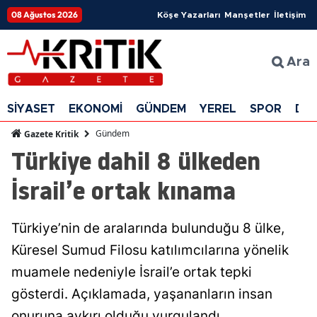
08 Ağustos 2026
Köşe Yazarları
Manşetler
İletişim
Ara
SİYASET
EKONOMİ
GÜNDEM
YEREL
SPOR
DÜ
Gündem
Gazete Kritik
Türkiye dahil 8 ülkeden
İsrail’e ortak kınama
Türkiye’nin de aralarında bulunduğu 8 ülke,
Küresel Sumud Filosu katılımcılarına yönelik
muamele nedeniyle İsrail’e ortak tepki
gösterdi. Açıklamada, yaşananların insan
onuruna aykırı olduğu vurgulandı.