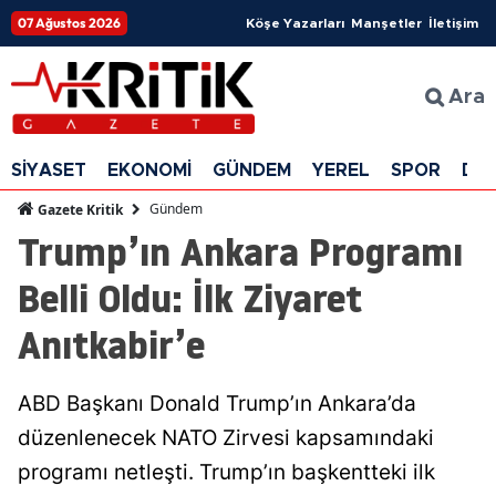
07 Ağustos 2026
Köşe Yazarları
Manşetler
İletişim
Ara
SİYASET
EKONOMİ
GÜNDEM
YEREL
SPOR
DÜ
Gündem
Gazete Kritik
Trump’ın Ankara Programı
Belli Oldu: İlk Ziyaret
Anıtkabir’e
ABD Başkanı Donald Trump’ın Ankara’da
düzenlenecek NATO Zirvesi kapsamındaki
programı netleşti. Trump’ın başkentteki ilk