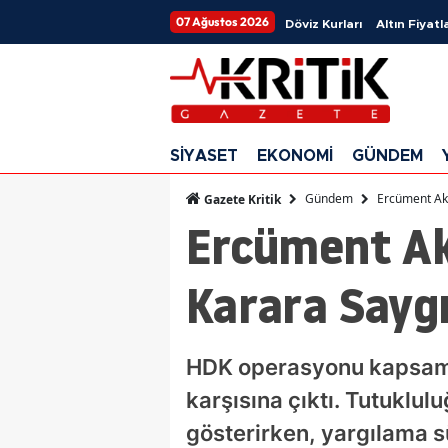
07 Ağustos 2026
Döviz Kurları
Altın Fiyatla
SİYASET
EKONOMİ
GÜNDEM
Gündem
Ercüment Ak
Gazete Kritik
Ercüment Ak
Karara Say
HDK operasyonu kapsamı
karşısına çıktı. Tutuklul
gösterirken, yargılama s