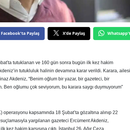
Facebook'ta Paylaş
X'de Paylaş
Whatsapp'
t'ta tutuklanan ve 160 gün sonra bugün ilk kez hakim
eniz’in tutukluluk halinin devamına karar verildi. Karara, ailes
kinaz Akdeniz, “Benim oğlum bir yazar, bir gazeteci, bir
um. Ben oğlumu çok seviyorum, bu karara saygı duymuyorum”
) operasyonu kapsamında 18 Şubat’ta gözaltına alınıp 22
i’ suçlamasıyla yargılanan gazeteci Ercüment Akdeniz,
k kez hakim karşısına çıktı. İstanbul 26. Ağır Ceza