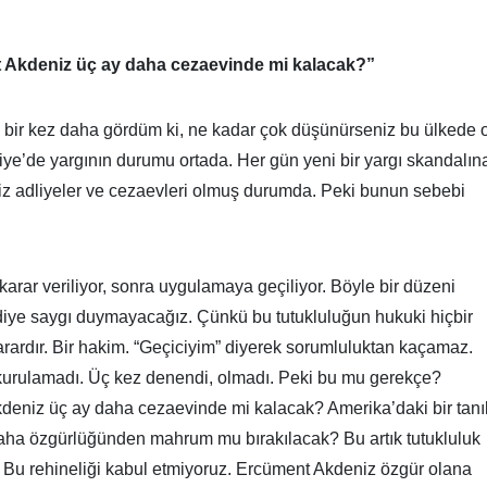
 Akdeniz üç ay daha cezaevinde mi kalacak?”
 bir kez daha gördüm ki, ne kadar çok düşünürseniz bu ülkede 
iye’de yargının durumu ortada. Her gün yeni bir yargı skandalın
simiz adliyeler ve cezaevleri olmuş durumda. Peki bunun sebebi
karar veriliyor, sonra uygulamaya geçiliyor. Böyle bir düzeni
 diye saygı duymayacağız. Çünkü bu tutukluluğun hukuki hiçbir
rardır. Bir hakim. “Geçiciyim” diyerek sorumluluktan kaçamaz.
 kurulamadı. Üç kez denendi, olmadı. Peki bu mu gerekçe?
eniz üç ay daha cezaevinde mi kalacak? Amerika’daki bir tanı
 daha özgürlüğünden mahrum mu bırakılacak? Bu artık tutukluluk
. Bu rehineliği kabul etmiyoruz. Ercüment Akdeniz özgür olana