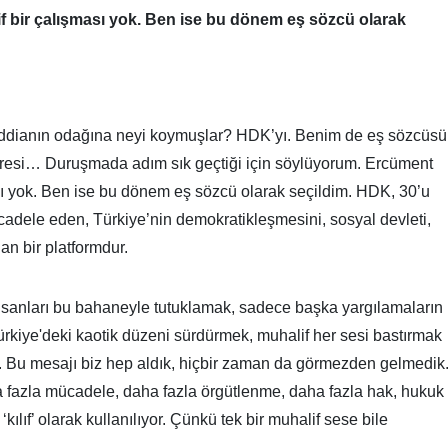
 bir çalışması yok. Ben ise bu dönem eş sözcü olarak
İddianın odağına neyi koymuşlar? HDK’yı. Benim de eş sözcüsü
resi… Duruşmada adım sık geçtiği için söylüyorum. Ercüment
sı yok. Ben ise bu dönem eş sözcü olarak seçildim. HDK, 30’u
cadele eden, Türkiye’nin demokratikleşmesini, sosyal devleti,
an bir platformdur.
insanları bu bahaneyle tutuklamak, sadece başka yargılamaların
ürkiye'deki kaotik düzeni sürdürmek, muhalif her sesi bastırmak
ır. Bu mesajı biz hep aldık, hiçbir zaman da görmezden gelmedik
 fazla mücadele, daha fazla örgütlenme, daha fazla hak, hukuk
ılıf’ olarak kullanılıyor. Çünkü tek bir muhalif sese bile