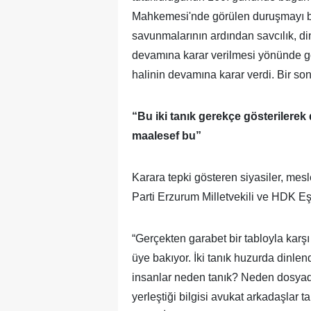
Mahkemesi'nde görülen duruşmayı birç
savunmalarının ardından savcılık, di
devamına karar verilmesi yönünde gö
halinin devamına karar verdi. Bir so
“Bu iki tanık gerekçe gösterilerek
maalesef bu”
Karara tepki gösteren siyasiler, mesl
Parti Erzurum Milletvekili ve HDK E
“Gerçekten garabet bir tabloyla karş
üye bakıyor. İki tanık huzurda dinlend
insanlar neden tanık? Neden dosyada 
yerleştiği bilgisi avukat arkadaşlar ta