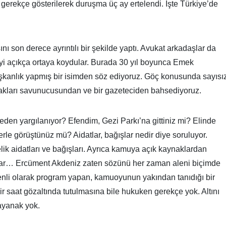
gerekçe gösterilerek duruşma üç ay ertelendi. İşte Türkiye’de
 son derece ayrıntılı bir şekilde yaptı. Avukat arkadaşlar da
i açıkça ortaya koydular. Burada 30 yıl boyunca Emek
aşkanlık yapmış bir isimden söz ediyoruz. Göç konusunda sayısı
hakları savunucusundan ve bir gazeteciden bahsediyoruz.
neden yargılanıyor? Efendim, Gezi Parkı’na gittiniz mi? Elinde
lerle görüştünüz mü? Aidatlar, bağışlar nedir diye soruluyor.
ik aidatları ve bağışları. Ayrıca kamuya açık kaynaklardan
amalar… Ercüment Akdeniz zaten sözünü her zaman aleni biçimde
üzenli olarak program yapan, kamuoyunun yakından tanıdığı bir
 bir saat gözaltında tutulmasına bile hukuken gerekçe yok. Altını
dayanak yok.