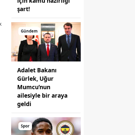
için kamu hazırlığı
şart!
k
Gündem
Adalet Bakanı
Gürlek, Uğur
Mumcu’nun
ailesiyle bir araya
geldi
Spor