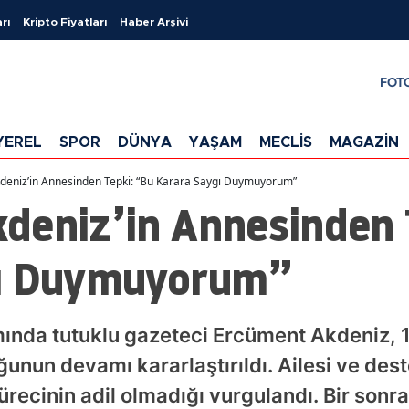
rı
Kripto Fiyatları
Haber Arşivi
FOT
YEREL
SPOR
DÜNYA
YAŞAM
MECLİS
MAGAZİN
deniz’in Annesinden Tepki: “Bu Karara Saygı Duymuyorum”
deniz’in Annesinden 
gı Duymuyorum”
nda tutuklu gazeteci Ercüment Akdeniz, 
uğunun devamı kararlaştırıldı. Ailesi ve dest
ürecinin adil olmadığı vurgulandı. Bir son