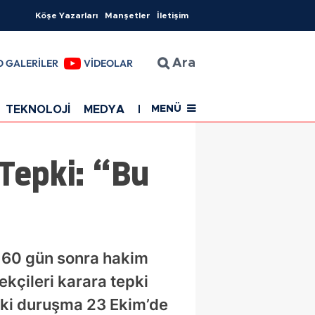
Köşe Yazarları
Manşetler
İletişim
O GALERİLER
VİDEOLAR
Ara
TEKNOLOJİ
MEDYA
EĞİTİM
SAĞLIK
Resmi Rekla
MENÜ
Tepki: “Bu
160 gün sonra hakim
ekçileri karara tepki
raki duruşma 23 Ekim’de