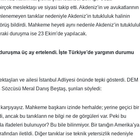
ok meslektaşı ve siyasi takip etti. Akdeniz’in ve avukatlarının
nlenemeyen tanıklar nedeniyle Akdeniz’in tutukluluk halinin
rüş bildirdi. Mahkeme heyeti aynı nedenle Akdeniz’in tutuklulu
nraki duruşma ise 23 Ekim’de yapılacak.
 duruşma üç ay ertelendi. İşte Türkiye’de yargının durumu
ektaşları ve ailesi İstanbul Adliyesi önünde tepki gösterdi. DEM
ş Sözcüsü Meral Danış Beştaş, şunları söyledi:
ı karşıyayız. Mahkeme başkanı izinde herhalde; yerine geçici bir
i, ancak bu tanıkların ne bilgi ne de görgüleri var. Peki bu
ifadeleri bulunuyor? Bu bile bilinmiyor. Bir tanığın Amerika’ya
rafından iletildi. Diğer tanıklar ise teknik yetersizlik nedeniyle