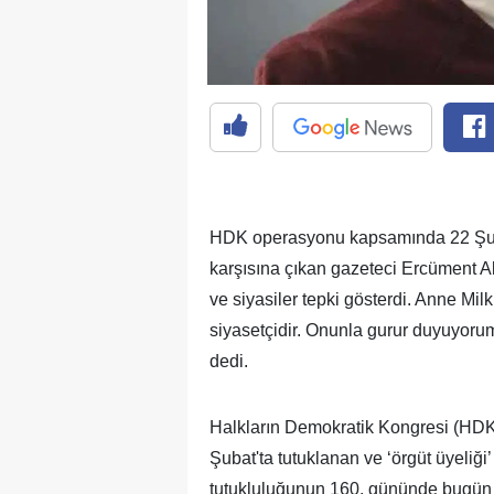
HDK operasyonu kapsamında 22 Şuba
karşısına çıkan gazeteci Ercüment Akd
ve siyasiler tepki gösterdi. Anne Mil
siyasetçidir. Onunla gurur duyuyor
dedi.
Halkların Demokratik Kongresi (HDK
Şubat'ta tutuklanan ve ‘örgüt üyeliğ
tutukluluğunun 160. gününde bugün il