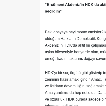
“Ercüment Akdeniz’in HDK’da aktif
seçildim”
Peki dosyaya neyi monte etmişler? 
olduğum Halkların Demokratik Kong
Akdeniz’in HDK’da aktif bir çalışma
aşkın bileşeniyle her yerde olan, mü
emeği, kadın haklarını, doğayı savun
HDK’yı bir suç örgütü gibi gösterip 
zeminini hazırlamak içindir. Amaç, T
ve iktidarın devamlılığını sağlamakt
Ama yanıtımız da hep net oldu: Daha
ve özgürlük. HDK burada sadece bir ‘k
tahammül edilmiyor.