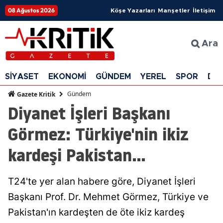
08 Ağustos 2026
Köşe Yazarları
Manşetler
İletişim
Ara
SİYASET
EKONOMİ
GÜNDEM
YEREL
SPOR
DÜ
Gündem
Gazete Kritik
Diyanet İşleri Başkanı
Görmez: Türkiye'nin ikiz
kardeşi Pakistan...
T24'te yer alan habere göre, Diyanet İşleri
Başkanı Prof. Dr. Mehmet Görmez, Türkiye ve
Pakistan'ın kardeşten de öte ikiz kardeş