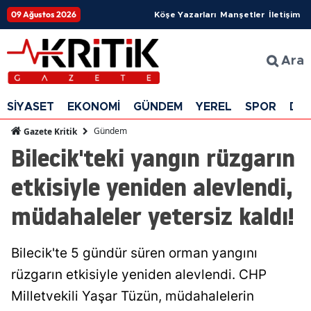
09 Ağustos 2026
Köşe Yazarları
Manşetler
İletişim
Ara
SİYASET
EKONOMİ
GÜNDEM
YEREL
SPOR
DÜ
Gündem
Gazete Kritik
Bilecik'teki yangın rüzgarın
etkisiyle yeniden alevlendi,
müdahaleler yetersiz kaldı!
Bilecik'te 5 gündür süren orman yangını
rüzgarın etkisiyle yeniden alevlendi. CHP
Milletvekili Yaşar Tüzün, müdahalelerin