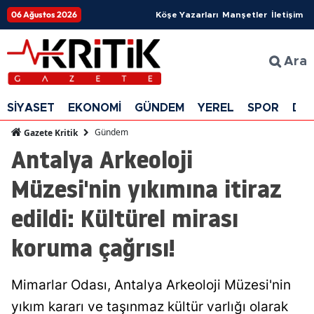
06 Ağustos 2026
Köşe Yazarları
Manşetler
İletişim
Ara
SİYASET
EKONOMİ
GÜNDEM
YEREL
SPOR
DÜ
Gündem
Gazete Kritik
Antalya Arkeoloji
Müzesi'nin yıkımına itiraz
edildi: Kültürel mirası
koruma çağrısı!
Mimarlar Odası, Antalya Arkeoloji Müzesi'nin
yıkım kararı ve taşınmaz kültür varlığı olarak