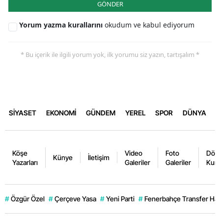
GÖNDER
Yorum yazma kurallarını
okudum ve kabul ediyorum
* Bu içerik ile ilgili yorum yok, ilk yorumu siz yazın, tartışalım *
SİYASET
EKONOMİ
GÜNDEM
YEREL
SPOR
DÜNYA
Köşe
Video
Foto
Dövi
Künye
İletişim
Yazarları
Galeriler
Galeriler
Kurl
#
Özgür Özel
#
Çerçeve Yasa
#
Yeni Parti
#
Fenerbahçe Transfer Hab