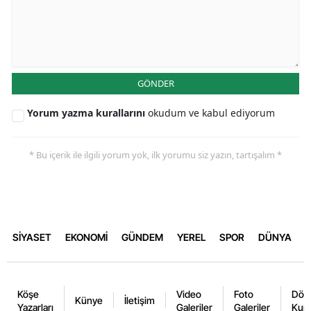
GÖNDER
Yorum yazma kurallarını
okudum ve kabul ediyorum
* Bu içerik ile ilgili yorum yok, ilk yorumu siz yazın, tartışalım *
SİYASET
EKONOMİ
GÜNDEM
YEREL
SPOR
DÜNYA
Köşe
Video
Foto
Dövi
Künye
İletişim
Yazarları
Galeriler
Galeriler
Kurl