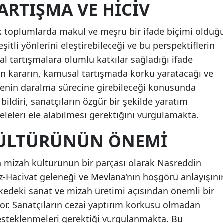
ARTIŞMA VE HICIV
 toplumlarda makul ve meşru bir ifade biçimi olduğ
eşitli yönlerini eleştirebileceği ve bu perspektiflerin
l tartışmalara olumlu katkılar sağladığı ifade
an kararın, kamusal tartışmada korku yaratacağı ve
denin daralma sürecine girebileceği konusunda
k bildiri, sanatçıların özgür bir şekilde yaratım
leleri ele alabilmesi gerektiğini vurgulamakta.
KÜLTÜRÜNÜN ÖNEMI
n mizah kültürünün bir parçası olarak Nasreddin
öz-Hacivat geleneği ve Mevlana’nın hoşgörü anlayışını
ülkedeki sanat ve mizah üretimi açısından önemli bir
or. Sanatçıların cezai yaptırım korkusu olmadan
desteklenmeleri gerektiği vurgulanmakta. Bu