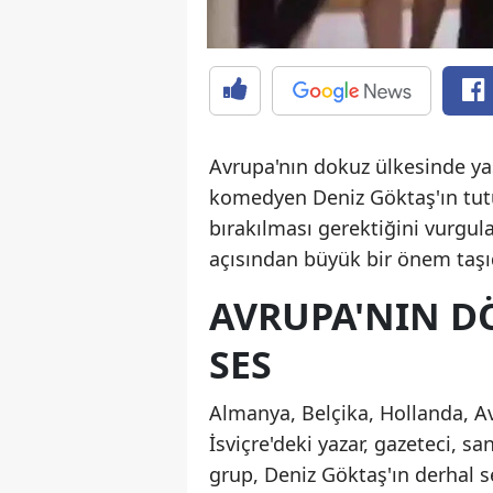
Avrupa'nın dokuz ülkesinde yaş
komedyen Deniz Göktaş'ın tut
bırakılması gerektiğini vurgul
açısından büyük bir önem taşıdı
AVRUPA'NIN D
SES
Almanya, Belçika, Hollanda, Avu
İsviçre'deki yazar, gazeteci, s
grup, Deniz Göktaş'ın derhal se