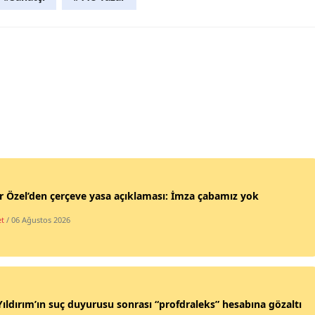
 Özel’den çerçeve yasa açıklaması: İmza çabamız yok
et
/ 06 Ağustos 2026
Yıldırım’ın suç duyurusu sonrası “profdraleks” hesabına gözaltı