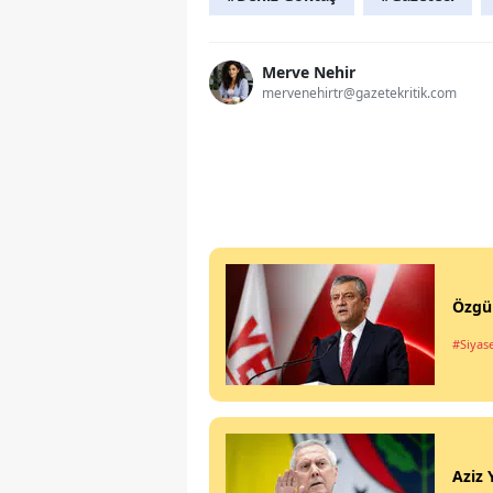
Merve Nehir
mervenehirtr@gazetekritik.com
Özgür
#Siyas
Aziz 