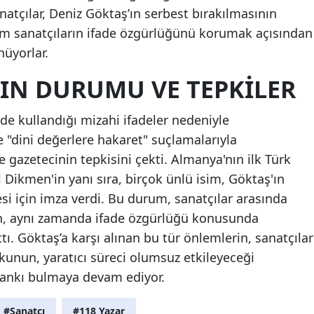
tçılar, Deniz Göktaş’ın serbest bırakılmasının
m sanatçıların ifade özgürlüğünü korumak açısından
nüyorlar.
'IN DURUMU VE TEPKILER
de kullandığı mizahi ifadeler nedeniyle
"dini değerlere hakaret" suçlamalarıyla
 gazetecinin tepkisini çekti. Almanya'nın ilk Türk
 Dikmen'in yanı sıra, birçok ünlü isim, Göktaş'ın
i için imza verdi. Bu durum, sanatçılar arasında
en, aynı zamanda ifade özgürlüğü konusunda
ttı. Göktaş’a karşı alınan bu tür önlemlerin, sanatçılar
rkunun, yaratıcı süreci olumsuz etkileyeceği
yankı bulmaya devam ediyor.
#Sanatçı
#118 Yazar