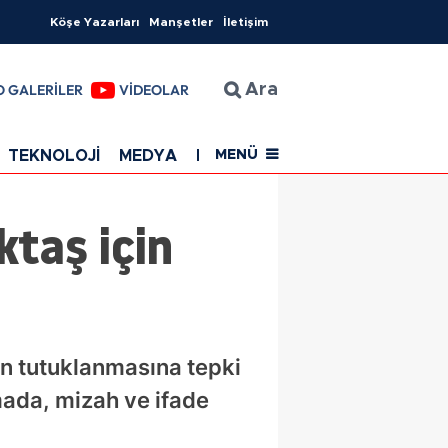
Köşe Yazarları
Manşetler
İletişim
O GALERİLER
VİDEOLAR
Ara
TEKNOLOJİ
MEDYA
EĞİTİM
SAĞLIK
Resmi Rekla
MENÜ
ktaş için
n tutuklanmasına tepki
mada, mizah ve ifade