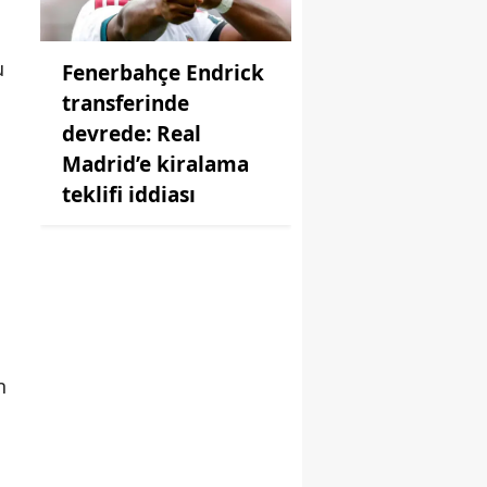
u
Fenerbahçe Endrick
transferinde
devrede: Real
Madrid’e kiralama
teklifi iddiası
n