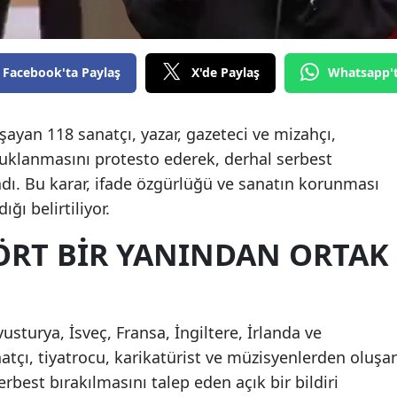
Facebook'ta Paylaş
X'de Paylaş
Whatsapp'
ayan 118 sanatçı, yazar, gazeteci ve mizahçı,
uklanmasını protesto ederek, derhal serbest
adı. Bu karar, ifade özgürlüğü ve sanatın korunması
ğı belirtiliyor.
ÖRT BIR YANINDAN ORTAK
sturya, İsveç, Fransa, İngiltere, İrlanda ve
anatçı, tiyatrocu, karikatürist ve müzisyenlerden oluşa
rbest bırakılmasını talep eden açık bir bildiri