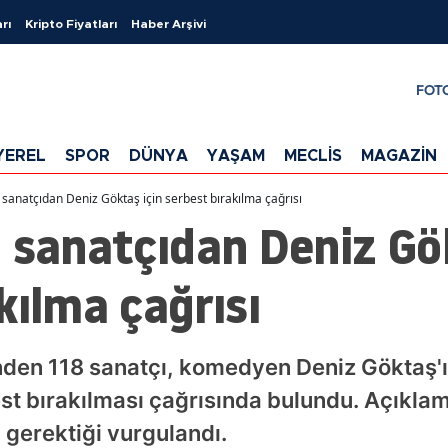
rı
Kripto Fiyatları
Haber Arşivi
FOT
YEREL
SPOR
DÜNYA
YAŞAM
MECLİS
MAGAZİN
 sanatçıdan Deniz Göktaş için serbest bırakılma çağrısı
 sanatçıdan Deniz Gö
kılma çağrısı
nden 118 sanatçı, komedyen Deniz Göktaş'ı
st bırakılması çağrısında bulundu. Açıkla
gerektiği vurgulandı.