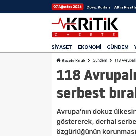
07 Ağustos 2026
Döviz Kurları
Altın Fiyatla
SİYASET
EKONOMİ
GÜNDEM
Gündem
118 Avrupalı
Gazete Kritik
118 Avrupalı
serbest bıra
Avrupa'nın dokuz ülkesi
göstererek, derhal serbe
özgürlüğünün korunması 