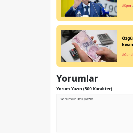
#Spor
Özgür
kesin
#Gün
Yorumlar
Yorum Yazın (500 Karakter)