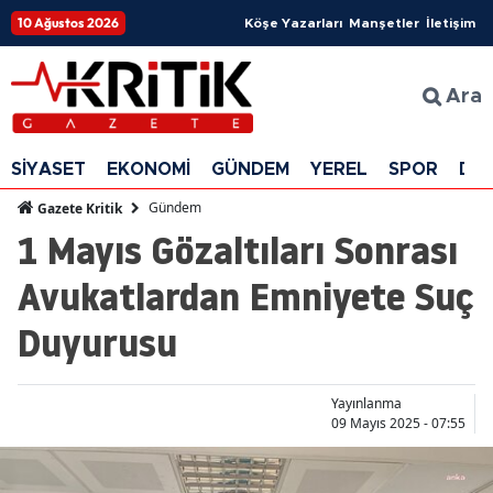
10 Ağustos 2026
Köşe Yazarları
Manşetler
İletişim
Ara
SİYASET
EKONOMİ
GÜNDEM
YEREL
SPOR
DÜ
Gündem
Gazete Kritik
1 Mayıs Gözaltıları Sonrası
Avukatlardan Emniyete Suç
Duyurusu
Yayınlanma
09 Mayıs 2025 - 07:55