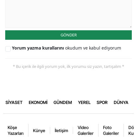
GÖNDER
Yorum yazma kurallarını
okudum ve kabul ediyorum
* Bu içerik ile ilgili yorum yok, ilk yorumu siz yazın, tartışalım *
SİYASET
EKONOMİ
GÜNDEM
YEREL
SPOR
DÜNYA
Köşe
Video
Foto
Dövi
Künye
İletişim
Yazarları
Galeriler
Galeriler
Kurl