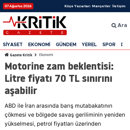
07 Ağustos 2026
Köşe Yazarları
Manşetler
İletişim
Ara
SİYASET
EKONOMİ
GÜNDEM
YEREL
SPOR
DÜ
Ekonomi
Gazete Kritik
Motorine zam beklentisi:
Litre fiyatı 70 TL sınırını
aşabilir
ABD ile İran arasında barış mutabakatının
çökmesi ve bölgede savaş geriliminin yeniden
yükselmesi, petrol fiyatları üzerinden