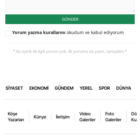
GÖNDER
Yorum yazma kurallarını
okudum ve kabul ediyorum
* Bu içerik ile ilgili yorum yok, ilk yorumu siz yazın, tartışalım *
SİYASET
EKONOMİ
GÜNDEM
YEREL
SPOR
DÜNYA
Köşe
Video
Foto
Dövi
Künye
İletişim
Yazarları
Galeriler
Galeriler
Kurl