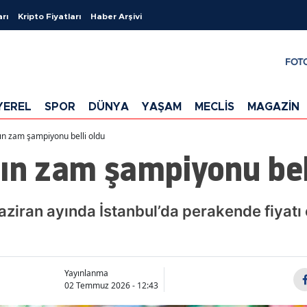
arı
Kripto Fiyatları
Haber Arşivi
FOT
YEREL
SPOR
DÜNYA
YAŞAM
MECLİS
MAGAZİN
ın zam şampiyonu belli oldu
ın zam şampiyonu bel
haziran ayında İstanbul’da perakende fiyatı
Yayınlanma
02 Temmuz 2026 - 12:43