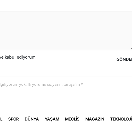
e kabul ediyorum
GÖNDE
 ilgili yorum yok, ilk yorumu siz yazın, tartışalım *
L
SPOR
DÜNYA
YAŞAM
MECLİS
MAGAZİN
TEKNOLOJİ