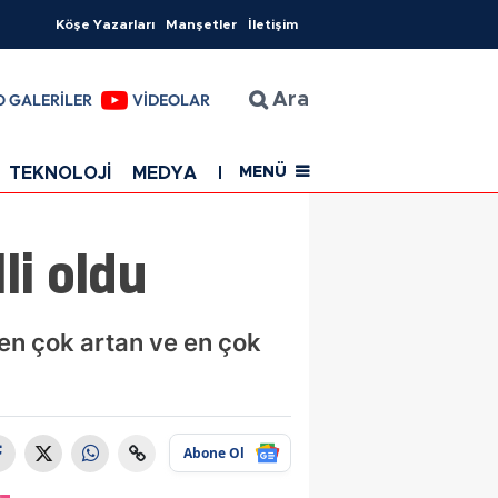
Köşe Yazarları
Manşetler
İletişim
O GALERİLER
VİDEOLAR
Ara
TEKNOLOJİ
MEDYA
EĞİTİM
SAĞLIK
Resmi Rekla
MENÜ
li oldu
 en çok artan ve en çok
Abone Ol