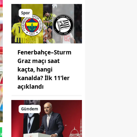
Spor
Fenerbahçe–Sturm
Graz maçı saat
kaçta, hangi
kanalda? İlk 11’ler
açıklandı
Gündem
tan Gönder