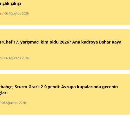
nçlık çıkışı
a
/ 06 Ağustos 2026
rChef 17. yarışmacı kim oldu 2026? Ana kadroya Bahar Kaya
a
/ 06 Ağustos 2026
bahçe, Sturm Graz’ı 2-0 yendi: Avrupa kupalarında gecenin
ları
/ 06 Ağustos 2026