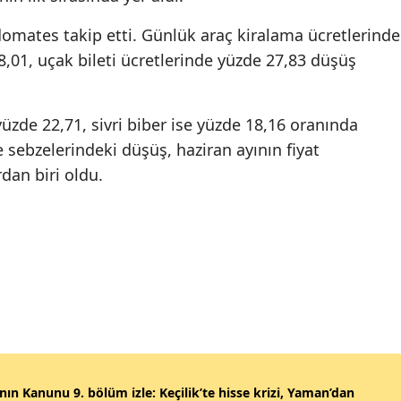
 domates takip etti. Günlük araç kiralama ücretlerinde
8,01, uçak bileti ücretlerinde yüzde 27,83 düşüş
 yüzde 22,71, sivri biber ise yüzde 18,16 oranında
 sebzelerindeki düşüş, haziran ayının fiyat
dan biri oldu.
ın Kanunu 9. bölüm izle: Keçilik’te hisse krizi, Yaman’dan