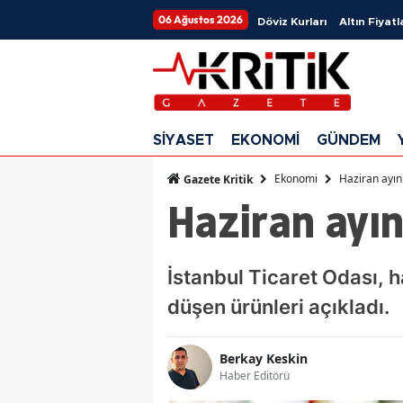
06 Ağustos 2026
Döviz Kurları
Altın Fiyatl
SİYASET
EKONOMİ
GÜNDEM
Ekonomi
Haziran ayın
Gazete Kritik
Haziran ayın
İstanbul Ticaret Odası, 
düşen ürünleri açıkladı.
Berkay Keskin
Haber Editörü