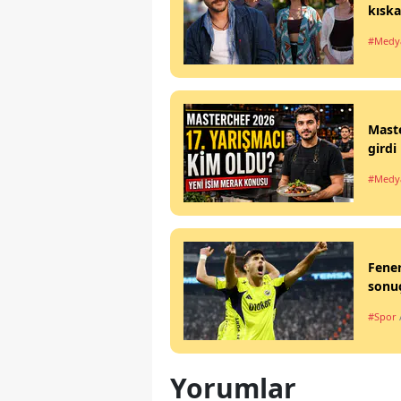
kıska
#Medy
Maste
girdi
#Medy
Fener
sonuç
#Spor
Yorumlar