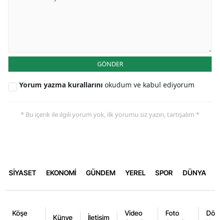
GÖNDER
Yorum yazma kurallarını
okudum ve kabul ediyorum
* Bu içerik ile ilgili yorum yok, ilk yorumu siz yazın, tartışalım *
SİYASET
EKONOMİ
GÜNDEM
YEREL
SPOR
DÜNYA
Köşe
Video
Foto
Dövi
Künye
İletişim