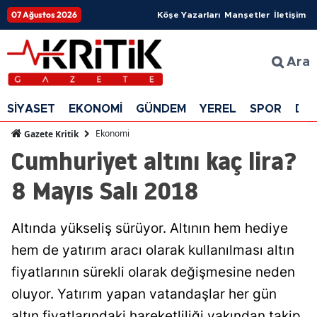
07 Ağustos 2026
Köşe Yazarları
Manşetler
İletişim
Ara
SİYASET
EKONOMİ
GÜNDEM
YEREL
SPOR
DÜ
Ekonomi
Gazete Kritik
Cumhuriyet altını kaç lira?
8 Mayıs Salı 2018
Altında yükseliş sürüyor. Altının hem hediye
hem de yatırım aracı olarak kullanılması altın
fiyatlarının sürekli olarak değişmesine neden
oluyor. Yatırım yapan vatandaşlar her gün
altın fiyatlarındaki hareketliliği yakından takip