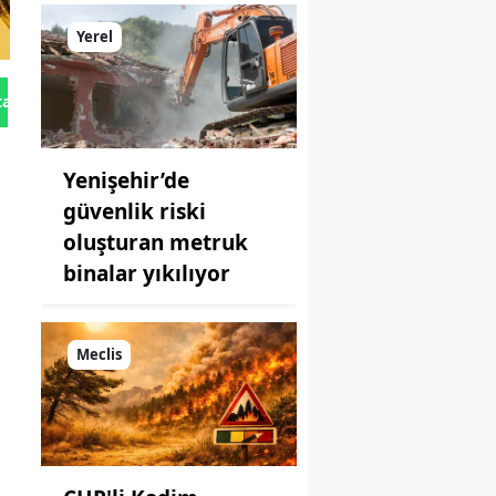
Yerel
tan Gönder
Yenişehir’de
güvenlik riski
oluşturan metruk
binalar yıkılıyor
Meclis