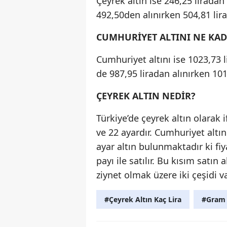
Çeyrek altın ise 246,25 liradan 
492,50den alınırken 504,81 lira
CUMHURİYET ALTINI NE KA
Cumhuriyet altını ise 1023,73 l
de 987,95 liradan alınırken 1019
ÇEYREK ALTIN NEDİR?
Türkiye’de çeyrek altın olarak
ve 22 ayardır. Cumhuriyet altın
ayar altın bulunmaktadır ki fiy
payı ile satılır. Bu kısım satın
ziynet olmak üzere iki çeşidi va
#Çeyrek Altın Kaç Lira
#Gram A