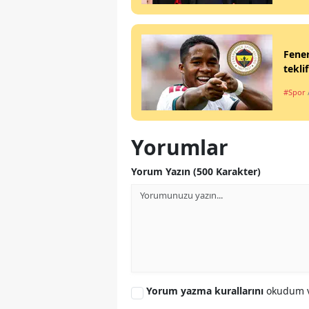
Fener
teklif
#Spor
Yorumlar
Yorum Yazın (500 Karakter)
Yorum yazma kurallarını
okudum v