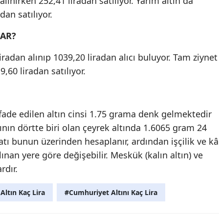
alınırken 252,41 liradan satılıyor. Yarım altın da
dan satılıyor.
DAR?
iradan alınıp 1039,20 liradan alıcı buluyor. Tam ziynet
,60 liradan satılıyor.
 ifade edilen altın cinsi 1.75 grama denk gelmektedir
ının dörtte biri olan çeyrek altında 1.6065 gram 24
atı bunun üzerinden hesaplanır, ardından işçilik ve kâ
 alınan yere göre değişebilir. Meskük (kalın altın) ve
rdır.
ltın Kaç Lira
#Cumhuriyet Altını Kaç Lira