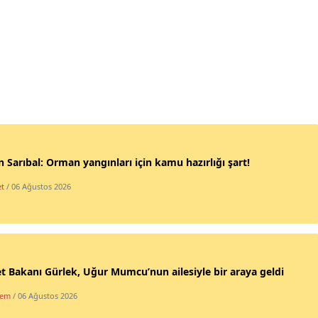
 Sarıbal: Orman yangınları için kamu hazırlığı şart!
et
/ 06 Ağustos 2026
t Bakanı Gürlek, Uğur Mumcu’nun ailesiyle bir araya geldi
dem
/ 06 Ağustos 2026