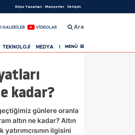
Köşe Yazarları
Manşetler
İletişim
O GALERİLER
VİDEOLAR
Ara
TEKNOLOJİ
MEDYA
EĞİTİM
SAĞLIK
Resmi Rekla
MENÜ
yatları
ne kadar?
n geçtiğimiz günlere oranla
ram altın ne kadar? Altın
 yatırımcısının ilgisini