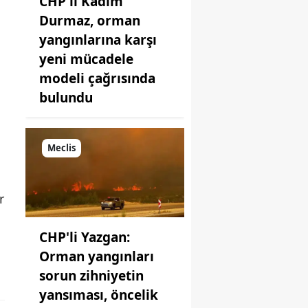
CHP'li Kadim
Durmaz, orman
yangınlarına karşı
yeni mücadele
modeli çağrısında
bulundu
Meclis
r
CHP'li Yazgan:
Orman yangınları
sorun zihniyetin
yansıması, öncelik