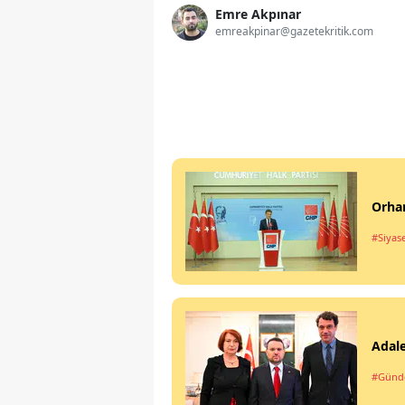
Emre Akpınar
emreakpinar@gazetekritik.com
Orhan
#Siyas
Adale
#Gün