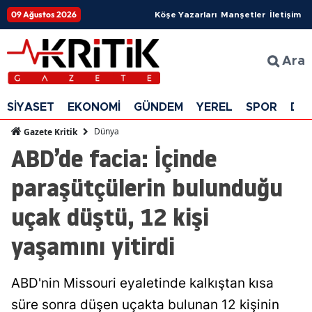
09 Ağustos 2026
Köşe Yazarları
Manşetler
İletişim
Ara
SİYASET
EKONOMİ
GÜNDEM
YEREL
SPOR
DÜ
Dünya
Gazete Kritik
ABD’de facia: İçinde
paraşütçülerin bulunduğu
uçak düştü, 12 kişi
yaşamını yitirdi
ABD'nin Missouri eyaletinde kalkıştan kısa
süre sonra düşen uçakta bulunan 12 kişinin