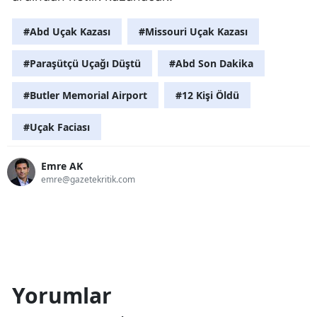
#Abd Uçak Kazası
#Missouri Uçak Kazası
#Paraşütçü Uçağı Düştü
#Abd Son Dakika
#Butler Memorial Airport
#12 Kişi Öldü
#Uçak Faciası
Emre AK
emre@gazetekritik.com
Yorumlar