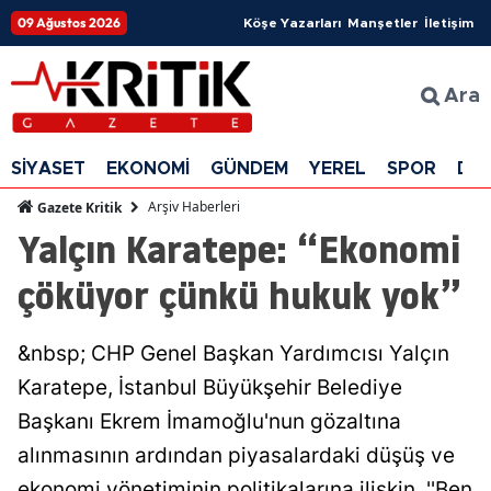
09 Ağustos 2026
Köşe Yazarları
Manşetler
İletişim
Ara
SİYASET
EKONOMİ
GÜNDEM
YEREL
SPOR
DÜ
Arşiv Haberleri
Gazete Kritik
Yalçın Karatepe: “Ekonomi
çöküyor çünkü hukuk yok”
&nbsp; CHP Genel Başkan Yardımcısı Yalçın
Karatepe, İstanbul Büyükşehir Belediye
Başkanı Ekrem İmamoğlu'nun gözaltına
alınmasının ardından piyasalardaki düşüş ve
ekonomi yönetiminin politikalarına ilişkin, ''Ben