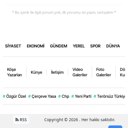
* Bu içerik ile ilgili yorum yok, ilk yorumu siz yazın, tartışalım *
SİYASET
EKONOMİ
GÜNDEM
YEREL
SPOR
DÜNYA
Köşe
Video
Foto
Dövi
Künye
İletişim
Yazarları
Galeriler
Galeriler
Kurl
#
Özgür Özel
#
Çerçeve Yasa
#
Chp
#
Yeni Parti
#
Terörsüz Türkiye
RSS
Copyright © 2026 . Her hakkı saklıdır.