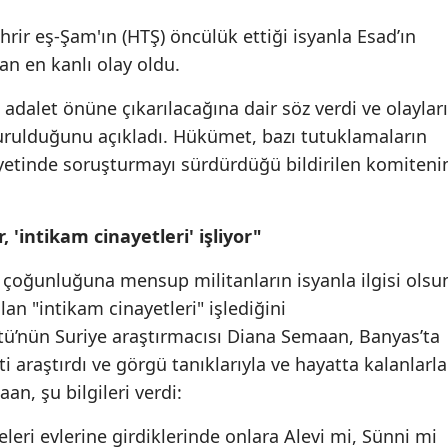
hrir eş-Şam'ın (HTŞ) öncülük ettiği isyanla Esad’ın
n en kanlı olay oldu.
in adalet önüne çıkarılacağına dair söz verdi ve olayları
urulduğunu açıkladı. Hükümet, bazı tutuklamaların
ilayetinde soruşturmayı sürdürdüğü bildirilen komiteni
 'intikam cinayetleri' işliyor"
i çoğunluğuna mensup militanların isyanla ilgisi olsu
lan "intikam cinayetleri" işlediğini
gütü’nün Suriye araştırmacısı Diana Semaan, Banyas’ta
 araştırdı ve görgü tanıklarıyla ve hayatta kalanlarla
n, şu bilgileri verdi:
eleri evlerine girdiklerinde onlara Alevi mi, Sünni mi