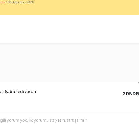
dem
/ 06 Ağustos 2026
e kabul ediyorum
GÖNDE
 ilgili yorum yok, ilk yorumu siz yazın, tartışalım *