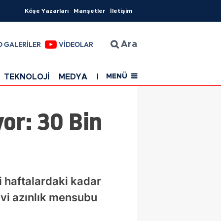
Köşe Yazarları
Manşetler
İletişim
O GALERİLER
VİDEOLAR
Ara
TEKNOLOJİ
MEDYA
EĞİTİM
SAĞLIK
Resmi Rekla
MENÜ
yor: 30 Bin
i haftalardaki kadar
evi azınlık mensubu