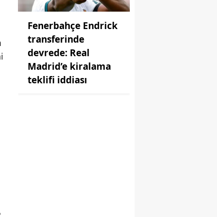
Fenerbahçe Endrick
transferinde
m
devrede: Real
i
Madrid’e kiralama
teklifi iddiası
i
2