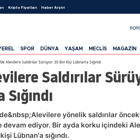
arı
Kripto Fiyatları
Haber Arşivi
FOT
YEREL
SPOR
DÜNYA
YAŞAM
MECLİS
MAGAZİN
’de Alevilere Saldırılar Sürüyor: 30 Bin Kişi Lübnan’a Sığındı
vilere Saldırılar Sürü
a Sığındı
nde&nbsp;Alevilere yönelik saldırılar öncek
 devam ediyor. Bir ayda korku içindeki Al
kişi Lübnan'a sığındı.