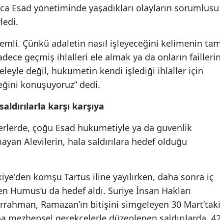
rıca Esad yönetiminde yaşadıkları olayların sorumlusu
ledi.
emli. Çünkü adaletin nasıl işleyeceğini kelimenin ta
adece geçmiş ihlalleri ele almak ya da onların faillerin
eyle değil, hükümetin kendi işlediği ihlaller için
ceğini konuşuyoruz” dedi.
 saldırılarla karşı karşıya
rlerde, çoğu Esad hükümetiyle ya da güvenlik
mayan Alevilerin, hala saldırılara hedef olduğu
zkiye'den komşu Tartus iline yayılırken, daha sonra iç
en Humus’u da hedef aldı. Suriye İnsan Hakları
rahman, Ramazan’ın bitişini simgeleyen 30 Mart’tak
 mezhepsel gerekçelerle düzenlenen saldırılarda, 4