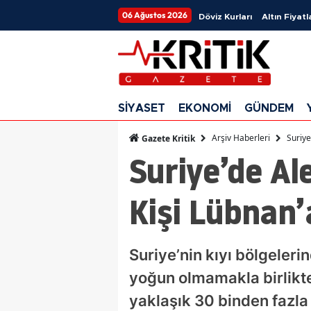
06 Ağustos 2026
Döviz Kurları
Altın Fiyatl
SİYASET
EKONOMİ
GÜNDEM
Arşiv Haberleri
Suriye
Gazete Kritik
Suriye’de Ale
Kişi Lübnan’
Suriye’nin kıyı bölgeleri
yoğun olmamakla birlikte
yaklaşık 30 binden fazla 