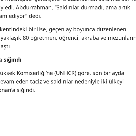
söyledi. Abdurrahman, “Saldırılar durmadı, ama artık
am ediyor" dedi.
 kentindeki bir lise, geçen ay boyunca düzenlenen
n yaklaşık 80 öğretmen, öğrenci, akraba ve mezunları
aştı.
a sığındı
 Yüksek Komiserliği’ne (UNHCR) göre, son bir ayda
devam eden taciz ve saldırılar nedeniyle iki ülkeyi
bnan'a sığındı.