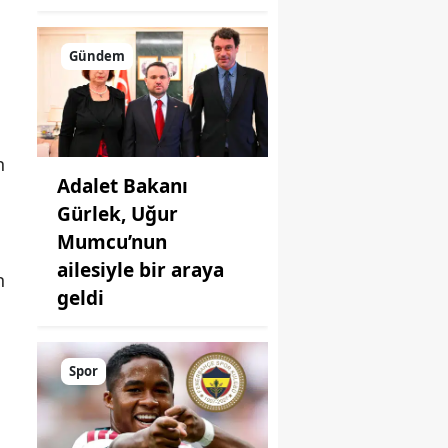
Gündem
n
Adalet Bakanı
Gürlek, Uğur
Mumcu’nun
ailesiyle bir araya
n
geldi
Spor