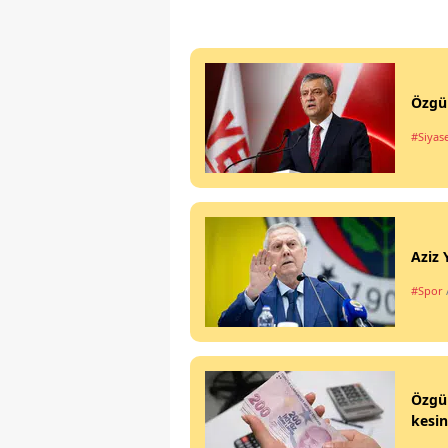
Özgür
#Siyas
Aziz 
#Spor
Özgür
kesin