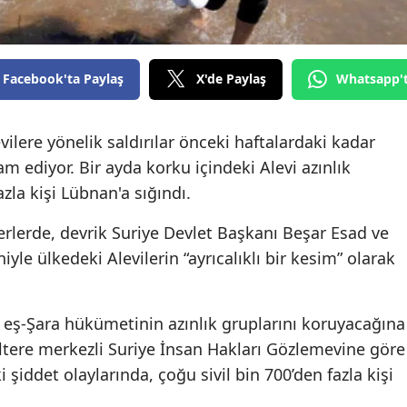
Facebook'ta Paylaş
X'de Paylaş
Whatsapp'
evilere yönelik saldırılar önceki haftalardaki kadar
 ediyor. Bir ayda korku içindeki Alevi azınlık
la kişi Lübnan'a sığındı.
lerde, devrik Suriye Devlet Başkanı Beşar Esad ve
yle ülkedeki Alevilerin “ayrıcalıklı bir kesim” olarak
ş-Şara hükümetinin azınlık gruplarını koruyacağına
ltere merkezli Suriye İnsan Hakları Gözlemevine göre
 şiddet olaylarında, çoğu sivil bin 700’den fazla kişi