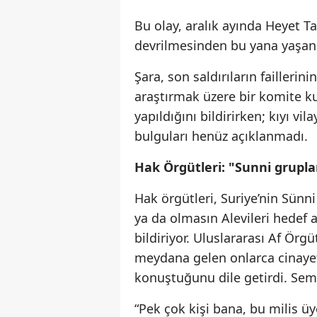
Bu olay, aralık ayında Heyet Ta
devrilmesinden bu yana yaşana
Şara, son saldırıların faillerin
araştırmak üzere bir komite k
yapıldığını bildirirken; kıyı v
bulguları henüz açıklanmadı.
Hak Örgütleri: "Sunni gruplar,
Hak örgütleri, Suriye’nin Sünn
ya da olmasın Alevileri hedef a
bildiriyor. Uluslararası Af Ör
meydana gelen onlarca cinayeti
konuştuğunu dile getirdi. Semaa
“Pek çok kişi bana, bu milis üy