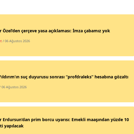
 Özel’den çerçeve yasa açıklaması: İmza çabamız yok
et
/ 06 Ağustos 2026
Yıldırım’ın suç duyurusu sonrası “profdraleks” hesabına gözaltı
/ 06 Ağustos 2026
 Erdursun’dan prim borcu uyarısı: Emekli maaşından yüzde 10
ti yapılacak