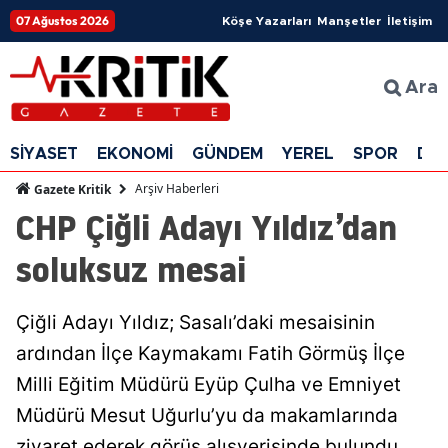
07 Ağustos 2026
Köşe Yazarları
Manşetler
İletişim
Ara
SİYASET
EKONOMİ
GÜNDEM
YEREL
SPOR
DÜ
Arşiv Haberleri
Gazete Kritik
CHP Çiğli Adayı Yıldız’dan
soluksuz mesai
Çiğli Adayı Yıldız; Sasalı’daki mesaisinin
ardından İlçe Kaymakamı Fatih Görmüş İlçe
Milli Eğitim Müdürü Eyüp Çulha ve Emniyet
Müdürü Mesut Uğurlu’yu da makamlarında
ziyaret ederek görüş alışverişinde bulundu.