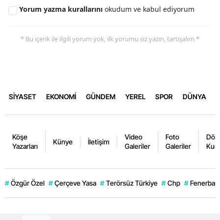
Yorum yazma kurallarını
okudum ve kabul ediyorum
* Bu içerik ile ilgili yorum yok, ilk yorumu siz yazın, tartışalım *
SİYASET
EKONOMİ
GÜNDEM
YEREL
SPOR
DÜNYA
Köşe
Video
Foto
Dövi
Künye
İletişim
Yazarları
Galeriler
Galeriler
Kurl
#
Özgür Özel
#
Çerçeve Yasa
#
Terörsüz Türkiye
#
Chp
#
Fenerbahç