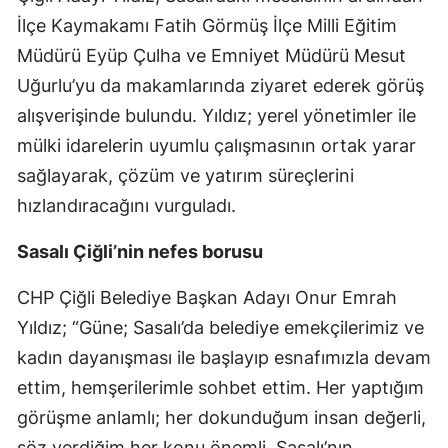
İlçe Kaymakamı Fatih Görmüş İlçe Milli Eğitim
Müdürü Eyüp Çulha ve Emniyet Müdürü Mesut
Uğurlu’yu da makamlarında ziyaret ederek görüş
alışverişinde bulundu. Yıldız; yerel yönetimler ile
mülki idarelerin uyumlu çalışmasının ortak yarar
sağlayarak, çözüm ve yatırım süreçlerini
hızlandıracağını vurguladı.
Sasalı Çiğli’nin nefes borusu
CHP Çiğli Belediye Başkan Adayı Onur Emrah
Yıldız; “Güne; Sasalı’da belediye emekçilerimiz ve
kadın dayanışması ile başlayıp esnafımızla devam
ettim, hemşerilerimle sohbet ettim. Her yaptığım
görüşme anlamlı; her dokunduğum insan değerli,
söz verdiğim her konu önemli. Sasalı’nın