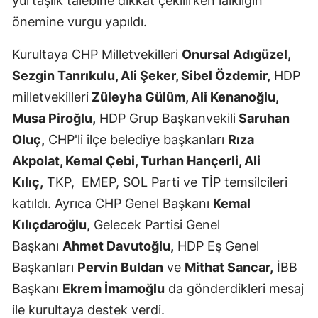
yurtaşlık talebine dikkat çekilirken laikliğin
önemine vurgu yapıldı.
Kurultaya CHP Milletvekilleri
Onursal Adıgüzel,
Sezgin Tanrıkulu, Ali Şeker, Sibel Özdemir,
HDP
milletvekilleri
Züleyha Gülüm, Ali Kenanoğlu,
Musa Piroğlu,
HDP Grup Başkanvekili
Saruhan
Oluç,
CHP'li ilçe belediye başkanları
Rıza
Akpolat, Kemal Çebi, Turhan Hançerli, Ali
Kılıç,
TKP, EMEP, SOL Parti ve TİP temsilcileri
katıldı. Ayrıca CHP Genel Başkanı
Kemal
Kılıçdaroğlu,
Gelecek Partisi Genel
Başkanı
Ahmet Davutoğlu,
HDP Eş Genel
Başkanları
Pervin Buldan
ve
Mithat Sancar,
İBB
Başkanı
Ekrem İmamoğlu
da gönderdikleri mesaj
ile kurultaya destek verdi.