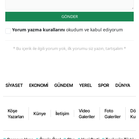
GÖNDER
Yorum yazma kurallarını
okudum ve kabul ediyorum
* Bu içerik ile ilgili yorum yok, ilk yorumu siz yazın, tartışalım *
SİYASET
EKONOMİ
GÜNDEM
YEREL
SPOR
DÜNYA
Köşe
Video
Foto
Dövi
Künye
İletişim
Yazarları
Galeriler
Galeriler
Kurl