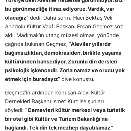
Türkiye’deki Aleviler nedense görünmüyor. Biz
bu görünmezliğe itiraz ediyoruz. Vardık, var
olacağız”
dedi. Daha sonra Hacı Bektaş Veli
Anadolu Kültür Vakfı Başkanı Ercan Geçmez söz
aldı. Madımak’ın utanç müzesi olması yönünde
çağrıda bulunan Geçmez,
“Aleviler yıllardır
bağımsızlıktan, demokrasiden, birlikte yaşama
kültüründen bahsediyor. Zorunlu din dersleri
psikolojik işkencedir. Zorla namaz ve orucu yok
etmek için buradayız”
diye konuştu.
Geçmez’in ardından konuşan Alevi Kültür
Dernekleri Başkanı İsmet Kurt ise şunları
söyledi:
“Cemevleri kültür merkezi veya turistik
bir otel gibi Kültür ve Turizm Bakanlığı’na
bağlandı. Tek din tek mezhep dayatılamaz.”